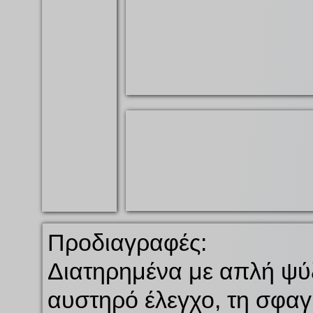
απευθύνονται εξίσου στη γασ
πλαίσιο της ποσοστώσεως Hi
Πέρα από την υψηλή ποιότη
με τις αντίστοιχες κανονιστικ
Προδιαγραφές:
Διατηρημένα με απλή ψύξ
αυστηρό έλεγχο, τη σφαγ