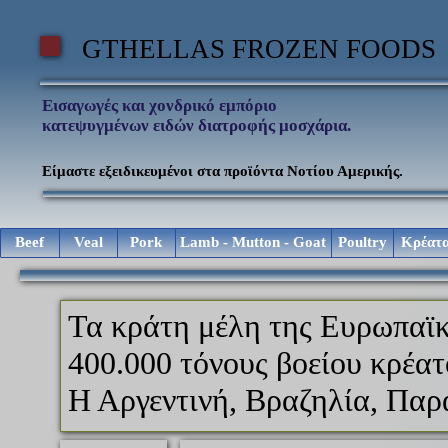
GTHELLAS FROZEN FOODS
Εισαγωγές και χονδρικό εμπόριο
κατεψυγμένων ειδών διατροφής μοσχάρια.
Είμαστε εξειδικευμένοι στα προϊόντα Νοτίου Αμερικής.
Beef
Veal
Pork
Lamb - Mutton - Goat
Poultry
Κρέατ
Τα κράτη μέλη της Ευρωπαϊκ
400.000 τόνους βοείου κρέατ
Η Αργεντινή, Βραζηλία, Πα
προμηθεύουν αποστεωμένα υψ