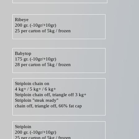
Cube roll 1,5-2,0 kg
Cube roll 2,0 kg+
Ribeye
Heart of rump
200 gr. (-10gr/+10gr)
25 per carton of 5kg / frozen
Rump B (bigger part)
Rump A (smaller part)
Babytop
Baby top
175 gr. (-10gr/+10gr)
28 per carton of 5kg / frozen
Striploin chain on
4 kg+ / 5 kg+ / 6 kg+
Striploin chain off, triangle off 3 kg+
Striploin "steak ready"
chain off, triangle off, 66% fat cap
Striploin
200 gr. (-10gr/+10gr)
25 per carton of 5kg / frozen