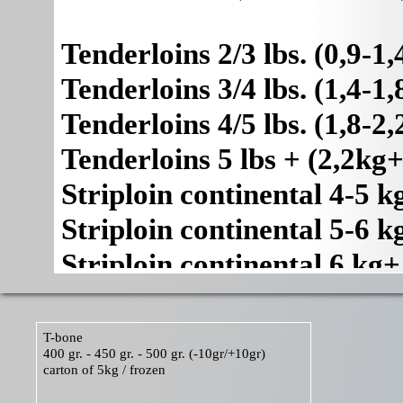
Tenderloins 2/3 lbs. (0,9-1,
Tenderloins 3/4 lbs. (1,4-1,
Tenderloins 4/5 lbs. (1,8-2,
Tenderloins 5 lbs + (2,2kg+
Striploin continental 4-5 k
Striploin continental 5-6 k
Striploin continental 6 kg+
Striploin chain off triangle
Striploin steak ready
T-bone
400 gr. - 450 gr. - 500 gr. (-10gr/+10gr)
Striploin Scan Trim Pad
carton of 5kg / frozen