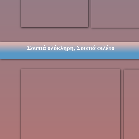
Σουπιά ολόκληρη, Σουπιά φιλέτο