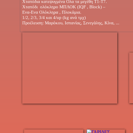
Χταπόδια κατεψυγμένα Ολα τα μεγέθη Τ1-Τ7.
Χταπόδι ολόκληρο ΜΠΛΟΚ (IQF , Block) –
Ενα-Ενα Ολόκληρα , Πλοκάμια.
1/2, 2/3, 3/4 και 4/up (kg ανά τμχ)
Προέλευση: Μαρόκου, Ισπανίας, Σενεγάλης, Κίνα, ...