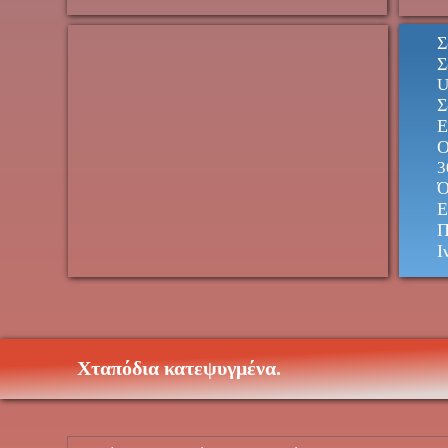
Σ
Σ
U
Σ
Ε
Ο
3
Ό
Ε
Π
Ι
Χταπόδια κατεψυγμένα.