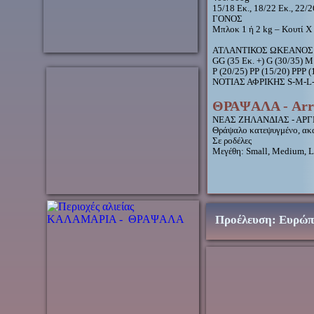
15/18 Εκ., 18/22 Εκ., 22/2
ΓΟΝΟΣ
Μπλοκ 1 ή 2 kg – Κουτί Χ 
ΑΤΛΑΝΤΙΚΟΣ ΩΚΕΑΝΟΣ -Ι
GG (35 Εκ. +) G (30/35) M
P (20/25) PP (15/20) PPP (
ΝΟΤΙΑΣ ΑΦΡΙΚΗΣ S-M-L
ΘΡΑΨΑΛΑ - Arr
ΝΕΑΣ ΖΗΛΑΝΔΙΑΣ - ΑΡ
Θράψαλο κατεψυγμένο, ακ
Σε ροδέλες
Μεγέθη: Small, Medium, L
Προέλευση: Ευρώπη